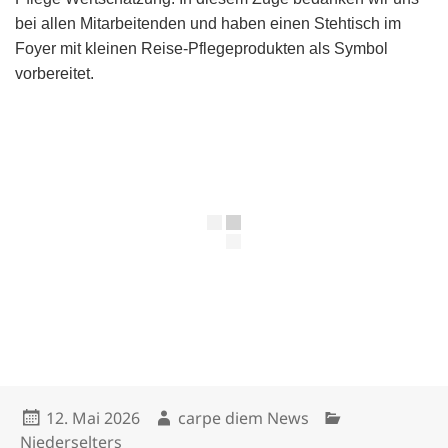
bei allen Mitarbeitenden und haben einen Stehtisch im
Foyer mit kleinen Reise-Pflegeprodukten als Symbol
vorbereitet.
Veröffentlicht
Autor
Kategorien
12. Mai 2026
carpe diem News
am
Niederselters