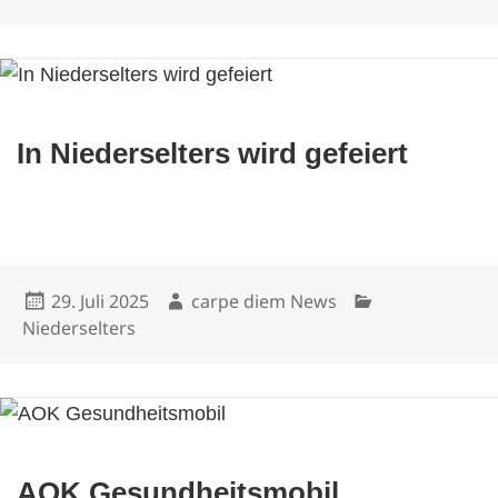
In Niederselters wird gefeiert
Veröffentlicht
Autor
Kategorien
29. Juli 2025
carpe diem News
am
Niederselters
AOK Gesundheitsmobil