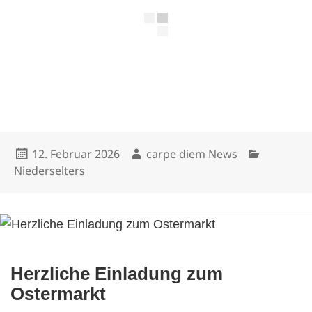
Veröffentlicht
Autor
Kategorien
12. Februar 2026
carpe diem News
am
Niederselters
Herzliche Einladung zum
Ostermarkt