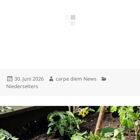
Veröffentlicht
Autor
Kategorien
30. Juni 2026
carpe diem News
am
Niederselters