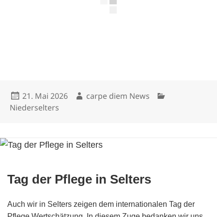
Veröffentlicht
Autor
Kategorien
21. Mai 2026
carpe diem News
am
Niederselters
Tag der Pflege in Selters
Auch wir in Selters zeigen dem internationalen Tag der
Pflege Wertschätzung. In diesem Zuge bedanken wir uns