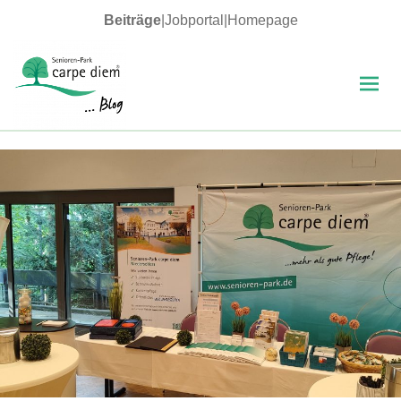
Beiträge
|
Jobportal
|
Homepage
MENÜ
UND
WIDGETS
carpe diem Blog