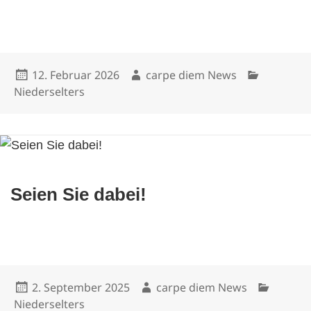
Veröffentlicht
Autor
Kategorien
12. Februar 2026
carpe diem News
am
Niederselters
Seien Sie dabei!
Veröffentlicht
Autor
Kategorie
2. September 2025
carpe diem News
am
Niederselters