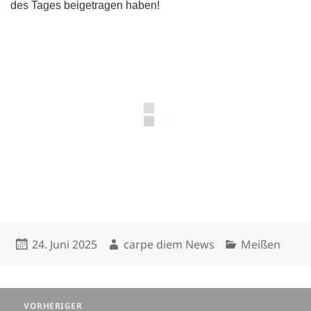
des Tages beigetragen haben!
Veröffentlicht
Autor
Kategorien
24. Juni 2025
carpe diem News
Meißen
am
Beitragsnavigation
VORHERIGER