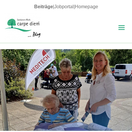
Beiträge
|
Jobportal
|
Homepage
MENÜ
UND
WIDGETS
carpe diem Blog