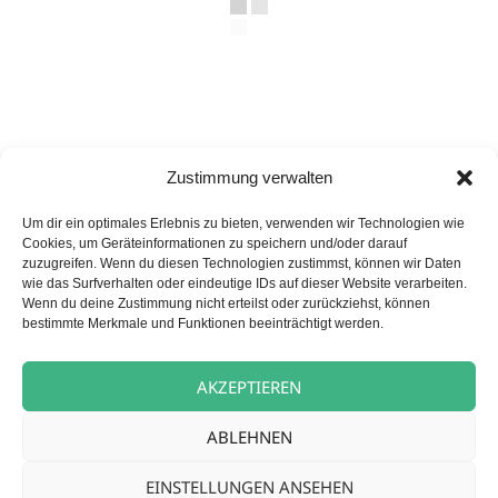
Zustimmung verwalten
Veröffentlicht
Autor
Kategorien
29. Oktober 2025
carpe diem News
Um dir ein optimales Erlebnis zu bieten, verwenden wir Technologien wie
am
Cookies, um Geräteinformationen zu speichern und/oder darauf
Wermelskirchen
zuzugreifen. Wenn du diesen Technologien zustimmst, können wir Daten
wie das Surfverhalten oder eindeutige IDs auf dieser Website verarbeiten.
Wenn du deine Zustimmung nicht erteilst oder zurückziehst, können
bestimmte Merkmale und Funktionen beeinträchtigt werden.
Beitragsnavigation
VORHERIGER
„O’zapft is“ in Wermelskirchen
Vorheriger
AKZEPTIEREN
Beitrag:
NÄCHSTER
ABLEHNEN
O’zapft is! – Unser zünftiges Oktoberfest
Nächster
EINSTELLUNGEN ANSEHEN
Beitrag: