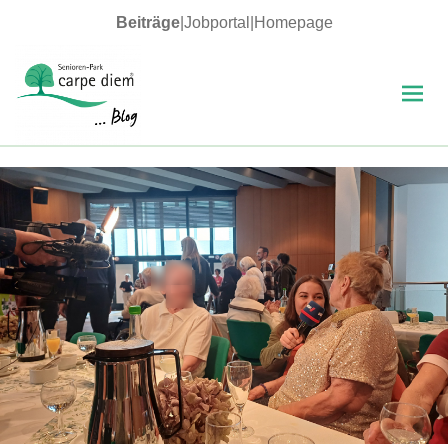
Beiträge
|
Jobportal
|
Homepage
MENÜ
UND
WIDGETS
carpe diem Blog