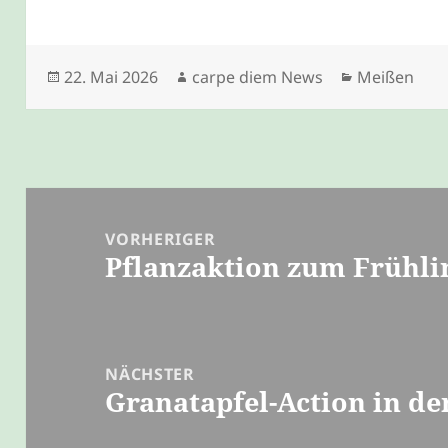
Veröffentlicht
Autor
Kategorien
22. Mai 2026
carpe diem News
Meißen
am
Beitragsnavigation
VORHERIGER
Pflanzaktion zum Frühli
Vorheriger
Beitrag:
NÄCHSTER
Granatapfel-Action in de
Nächster
Beitrag: