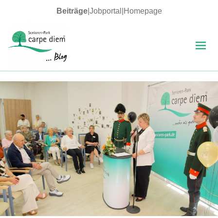
Beiträge
|
Jobportal
|
Homepage
MENÜ
UND
WIDGETS
carpe diem Blog