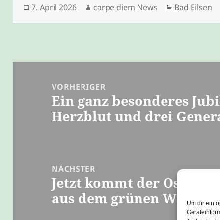
Veröffentlicht
Autor
Kategorien
7. April 2026
carpe diem News
Bad Eilsen
am
Beitragsnavigation
VORHERIGER
Ein ganz besonderes Jubi
Vorheriger
Herzblut und drei Gene
Beitrag:
NÄCHSTER
Jetzt kommt der Osterha
Nächster
aus dem grünen Wald
Beitrag:
Um dir ein o
Geräteinfor