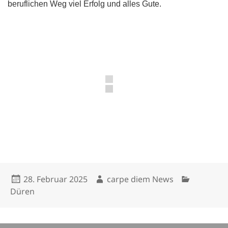
beruflichen Weg viel Erfolg und alles Gute.
Veröffentlicht
Autor
Kategorien
28. Februar 2025
carpe diem News
am
Düren