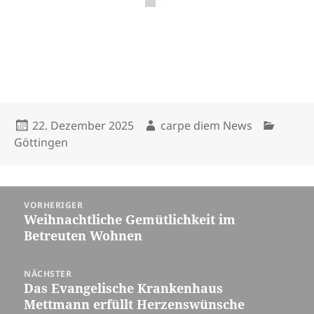
Veröffentlicht
Autor
Kategori
22. Dezember 2025
carpe diem News
am
Göttingen
Beitragsnavigation
VORHERIGER
Weihnachtliche Gemütlichkeit im
Vorheriger
Betreuten Wohnen
Beitrag:
NÄCHSTER
Das Evangelische Krankenhaus
Nächster
Mettmann erfüllt Herzenswünsche
Beitrag: