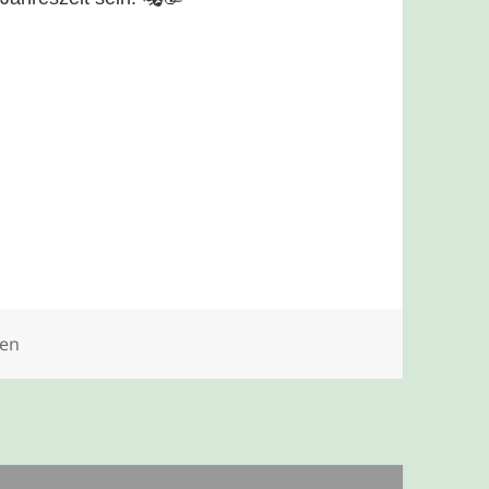
gorien
en