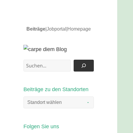
Beiträge
|
Jobportal
|
Homepage
News und Updates
carpe diem Blog
Suchen
Beiträge zu den Standorten
Folgen Sie uns