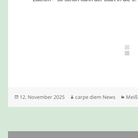
Veröffentlicht
Autor
Kate
12. November 2025
carpe diem News
Meiß
am