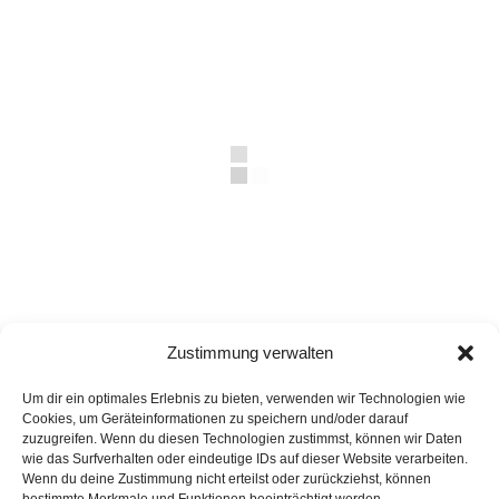
Zustimmung verwalten
Veröffentlicht
Autor
Kategori
18. Dezember 2025
carpe diem News
am
Minden
Um dir ein optimales Erlebnis zu bieten, verwenden wir Technologien wie
Cookies, um Geräteinformationen zu speichern und/oder darauf
zuzugreifen. Wenn du diesen Technologien zustimmst, können wir Daten
wie das Surfverhalten oder eindeutige IDs auf dieser Website verarbeiten.
Wenn du deine Zustimmung nicht erteilst oder zurückziehst, können
Beitragsnavigation
VORHERIGER