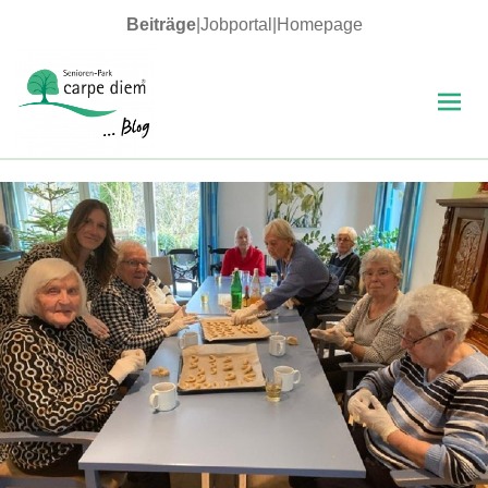
Beiträge
|
Jobportal
|
Homepage
MENÜ
UND
WIDGETS
carpe diem Blog