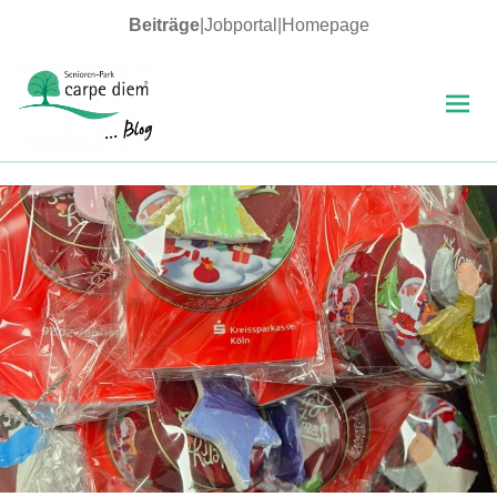
Beiträge
|
Jobportal
|
Homepage
MENÜ
UND
WIDGETS
carpe diem Blog