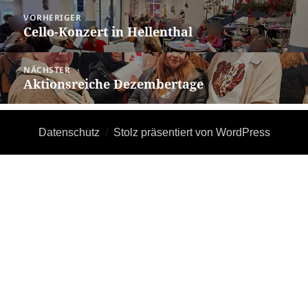
Beitragsnavigation
VORHERIGER
Cello-Konzert in Hellenthal
Vorheriger
Beitrag:
NÄCHSTER
Aktionsreiche Dezembertage
Nächster
Beitrag:
Datenschutz
Stolz präsentiert von WordPress