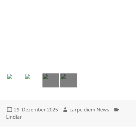
Veröffentlicht
Autor
Kategori
29. Dezember 2025
carpe diem News
am
Lindlar