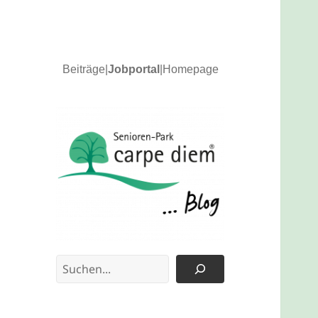
Beiträge
|
Jobportal
|
Homepage
News und Updates
carpe diem Blog
Suchen