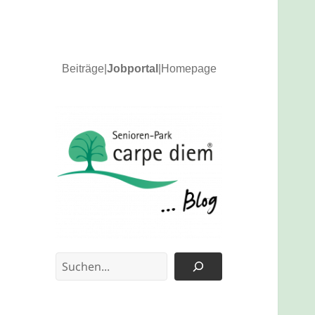
Beiträge
|
Jobportal
|
Homepage
News und Updates
carpe diem Blog
Suchen