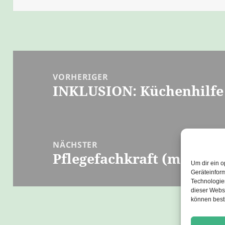
Beitragsnavigation
VORHERIGER
INKLUSION: Küchenhilfe
Vorheriger
Beitrag:
NÄCHSTER
Pflegefachkraft (m/w/d) 
Nächster
Um dir ein o
Beitrag:
Geräteinfor
Technologien
dieser Websi
können best