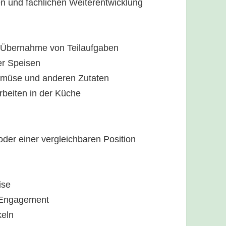
hen und fachlichen Weiterentwicklung
h Übernahme von Teilaufgaben
er Speisen
Gemüse und anderen Zutaten
rbeiten in der Küche
oder einer vergleichbaren Position
ise
s Engagement
keln