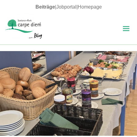
Beiträge
|
Jobportal
|
Homepage
MENÜ
UND
WIDGETS
carpe diem Blog