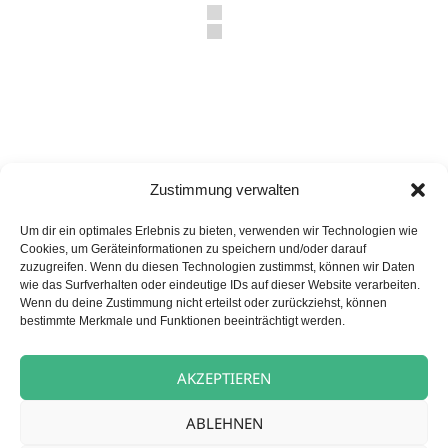
Zustimmung verwalten
Veröffentlicht
Autor
Kategorien
22. August 2025
carpe diem News
am
Jüchen
Um dir ein optimales Erlebnis zu bieten, verwenden wir Technologien wie
Cookies, um Geräteinformationen zu speichern und/oder darauf
zuzugreifen. Wenn du diesen Technologien zustimmst, können wir Daten
wie das Surfverhalten oder eindeutige IDs auf dieser Website verarbeiten.
Wenn du deine Zustimmung nicht erteilst oder zurückziehst, können
Beitragsnavigation
VORHERIGER
bestimmte Merkmale und Funktionen beeinträchtigt werden.
Türkische Pizza für unsere
Vorheriger
Mitarbeitenden
Beitrag:
AKZEPTIEREN
NÄCHSTER
ABLEHNEN
Schlager, Spiel, Spitzenwein…
Nächster