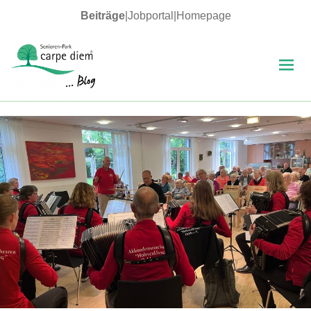
Beiträge
|
Jobportal
|
Homepage
MENÜ
UND
WIDGETS
carpe diem Blog