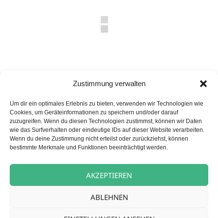
Zustimmung verwalten
Um dir ein optimales Erlebnis zu bieten, verwenden wir Technologien wie
Veröffentlicht
Autor
Kategorien
Cookies, um Geräteinformationen zu speichern und/oder darauf
8. Mai 2025
carpe diem News
Rheda
am
zuzugreifen. Wenn du diesen Technologien zustimmst, können wir Daten
wie das Surfverhalten oder eindeutige IDs auf dieser Website verarbeiten.
Wenn du deine Zustimmung nicht erteilst oder zurückziehst, können
bestimmte Merkmale und Funktionen beeinträchtigt werden.
Beitragsnavigation
VORHERIGER
Museumsausflug der Kurzzeitpflege
Vorheriger
AKZEPTIEREN
Beitrag:
NÄCHSTER
ABLEHNEN
Sie sind herzlich eingeladen…
Nächster