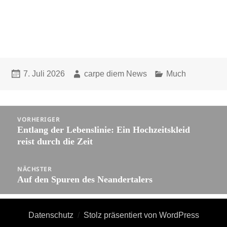
Veröffentlicht
Autor
Kategorien
7. Juli 2026
carpe diem News
Much
am
Beitragsnavigation
VORHERIGER
Entlang der Lebenslinie: Ein Hochzeitskleid
Vorheriger
reist durch die Zeit
Beitrag:
NÄCHSTER
Auf den Spuren des Neandertalers
Nächster
Beitrag:
Datenschutz
Stolz präsentiert von WordPress