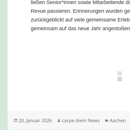
ließen Senior*innen sowie Mitarbeitende 
Revue passieren. Erinnerungen wurden get
zurückgeblickt auf viele gemeinsame Erle
gemeinsam auf das neue Jahr angestoßen
Veröffentlicht
Autor
Kategori
20. Januar 2026
carpe diem News
Aachen
am