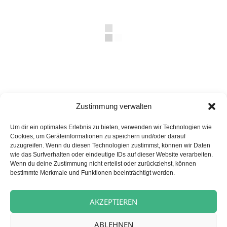
Zustimmung verwalten
Veröffentlicht
Autor
Kategorien
27. Mai 2025
carpe diem News
Um dir ein optimales Erlebnis zu bieten, verwenden wir Technologien wie
am
Cookies, um Geräteinformationen zu speichern und/oder darauf
Neukirchen-Vluyn
zuzugreifen. Wenn du diesen Technologien zustimmst, können wir Daten
wie das Surfverhalten oder eindeutige IDs auf dieser Website verarbeiten.
Wenn du deine Zustimmung nicht erteilst oder zurückziehst, können
bestimmte Merkmale und Funktionen beeinträchtigt werden.
Beitragsnavigation
VORHERIGER
Abschluss unserer Erdbeerwoche
Vorheriger
AKZEPTIEREN
Beitrag:
NÄCHSTER
ABLEHNEN