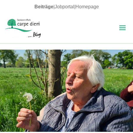
Beiträge
|
Jobportal
|
Homepage
MENÜ
UND
WIDGETS
carpe diem Blog