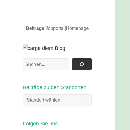
Beiträge
|
Jobportal
|
Homepage
News und Updates
carpe diem Blog
Suchen
Beiträge zu den Standorten
Folgen Sie uns