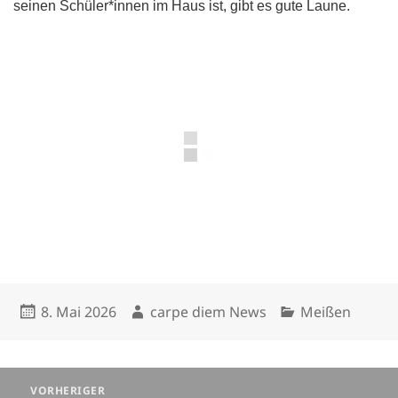
seinen Schüler*innen im Haus ist, gibt es gute Laune.
Veröffentlicht
Autor
Kategorien
8. Mai 2026
carpe diem News
Meißen
am
Beitragsnavigation
VORHERIGER