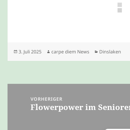
Veröffentlicht
Autor
Kategorien
3. Juli 2025
carpe diem News
Dinslaken
am
Beitragsnavigation
VORHERIGER
Flowerpower im Seniore
Vorheriger
Beitrag: