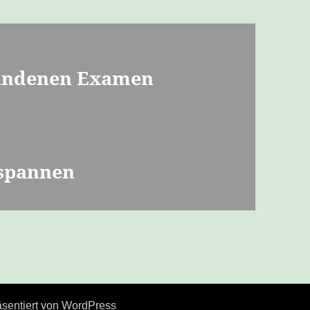
andenen Examen
spannen
äsentiert von WordPress