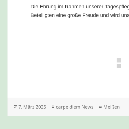
Die Ehrung im Rahmen unserer Tagespflege
Beteiligten eine große Freude und wird uns
Veröffentlicht
Autor
Kategorien
7. März 2025
carpe diem News
Meißen
am