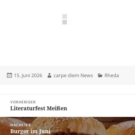
Veröffentlicht
Autor
Kategorien
15. Juni 2026
carpe diem News
Rheda
am
Beitragsnavigation
VORHERIGER
Literaturfest Meißen
Vorheriger
Beitrag:
NÄCHSTER
Burger im Juni
Nächster