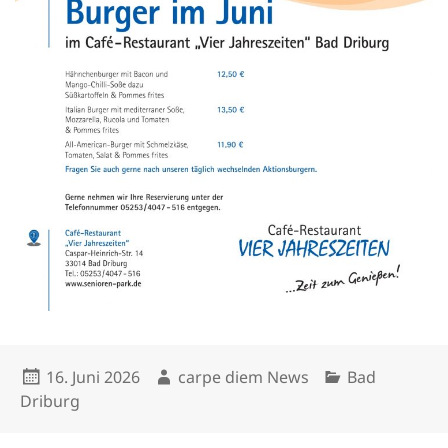
Veröffentlicht
Autor
Kategorien
16. Juni 2026
carpe diem News
Bad
am
Driburg