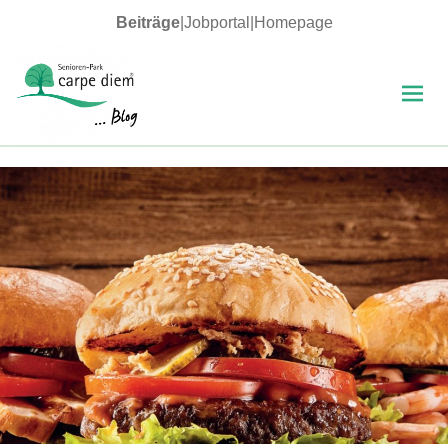
Beiträge
|
Jobportal
|
Homepage
MENÜ
UND
WIDGETS
carpe diem Blog