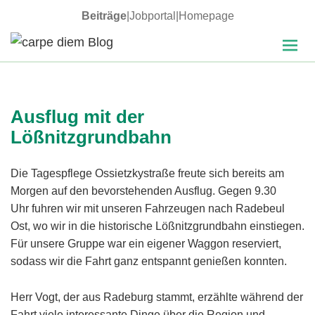
Beiträge
|
Jobportal
|
Homepage
MENÜ
carpe diem Blog
UND
WIDGETS
Ausflug mit der
Lößnitzgrundbahn
Die Tagespflege Ossietzkystraße freute sich bereits am
Morgen auf den bevorstehenden Ausflug. Gegen 9.30
Uhr fuhren wir mit unseren Fahrzeugen nach Radebeul
Ost, wo wir in die historische Lößnitzgrundbahn einstiegen.
Für unsere Gruppe war ein eigener Waggon reserviert,
sodass wir die Fahrt ganz entspannt genießen konnten.
Herr Vogt, der aus Radeburg stammt, erzählte während der
Fahrt viele interessante Dinge über die Region und