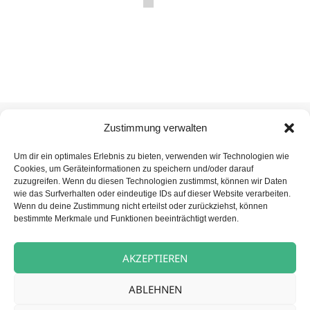
Veröffentlicht
Autor
Kategorien
25. Juni 2025
carpe diem News
Zustimmung verwalten
am
Mettmann
Um dir ein optimales Erlebnis zu bieten, verwenden wir Technologien wie
Cookies, um Geräteinformationen zu speichern und/oder darauf
zuzugreifen. Wenn du diesen Technologien zustimmst, können wir Daten
Beitragsnavigation
wie das Surfverhalten oder eindeutige IDs auf dieser Website verarbeiten.
VORHERIGER
Wenn du deine Zustimmung nicht erteilst oder zurückziehst, können
Exklusives Blueskonzert in unserem
Vorheriger
bestimmte Merkmale und Funktionen beeinträchtigt werden.
Restaurant
Beitrag:
AKZEPTIEREN
NÄCHSTER
Waldorfschüler musizieren für unsere
Nächster
ABLEHNEN
Bewohner*innen
Beitrag: