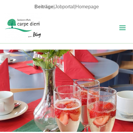
Beiträge
|
Jobportal
|
Homepage
MENÜ
UND
WIDGETS
carpe diem Blog