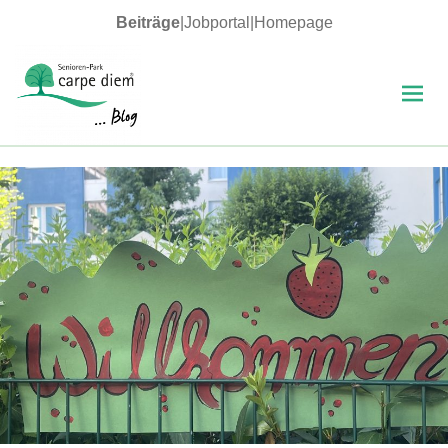
Beiträge
|
Jobportal
|
Homepage
MENÜ
UND
WIDGETS
carpe diem Blog