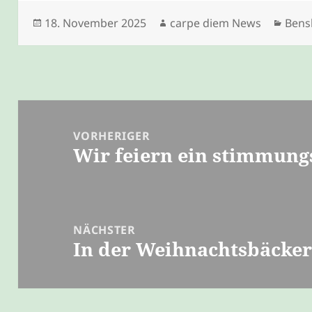
Veröffentlicht
Autor
Kate
18. November 2025
carpe diem News
Bens
am
Beitragsnavigation
VORHERIGER
Wir feiern ein stimmungs
Vorheriger
Beitrag:
NÄCHSTER
In der Weihnachtsbäcker
Nächster
Beitrag: