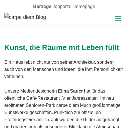
Beiträge
|
Jobportal
|
Homepage
MENÜ
carpe diem Blog
UND
WIDGETS
Kunst, die Räume mit Leben füllt
Ein Haus lebt nicht nur von seiner Architektur, sondern
auch von den Menschen und Ideen, die ihm Persönlichkeit
verleihen.
Unsere Mediendesignerin
Elina Sauer
hat für das
öffentliche Café-Restaurant „Vier Jahreszeiten“ im neu
eröffneten Senioren-Park carpe diem Much großformatige
Kunstwerke geschaffen. Pünktlich zur offiziellen
Eröffnungsfeier am 15. Juli wurden die Bilder aufgehängt
und prägen nun als besonderer Blickfang die Atmosphäre