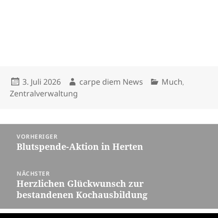
Veröffentlicht
Autor
Kategorien
3. Juli 2026
carpe diem News
Much
,
am
Zentralverwaltung
Beitragsnavigation
VORHERIGER
Blutspende-Aktion in Herten
Vorheriger
Beitrag:
NÄCHSTER
Herzlichen Glückwunsch zur
Nächster
bestandenen Kochausbildung
Beitrag: