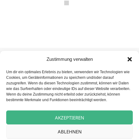
Veröffentlicht
Autor
Kategorie
9. Dezember 2025
carpe diem News
Zustimmung verwalten
am
Bensberg
Um dir ein optimales Erlebnis zu bieten, verwenden wir Technologien wie
Cookies, um Geräteinformationen zu speichern und/oder darauf
zuzugreifen. Wenn du diesen Technologien zustimmst, können wir Daten
Beitragsnavigation
wie das Surfverhalten oder eindeutige IDs auf dieser Website verarbeiten.
VORHERIGER
Wenn du deine Zustimmung nicht erteilst oder zurückziehst, können
Der Nikolaus besuchte unseren
Vorheriger
bestimmte Merkmale und Funktionen beeinträchtigt werden.
Hüttenzauber
Beitrag:
AKZEPTIEREN
NÄCHSTER
Nikolausbesuch in der Tagespflege
Nächster
ABLEHNEN
Wiedenbrück
Beitrag: