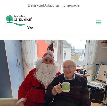
Beiträge
|
Jobportal
|
Homepage
MENÜ
UND
WIDGETS
carpe diem Blog