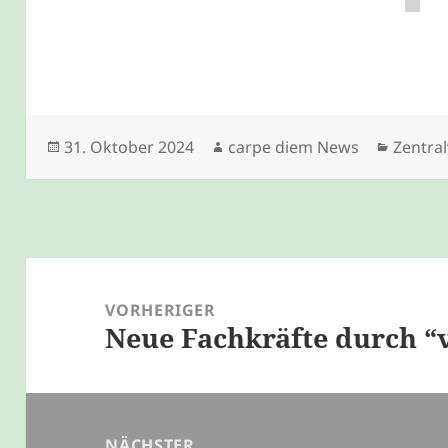
Veröffentlicht
Autor
Katego
31. Oktober 2024
carpe diem News
Zentra
am
Beitragsnavigation
VORHERIGER
Neue Fachkräfte durch “
Vorheriger
Beitrag:
NÄCHSTER