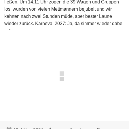
ließen. Um 14.11 Uhr zogen die 39 Wagen und Gruppen
los, wurden von vielen Mettmannern bejubelt und wir
kehrten nach zwei Stunden müde, aber bester Laune
wieder zurück. Karneval 2027: Ja, da simmer wieder dabei
…“
Veröffentlicht
Autor
Kategorien